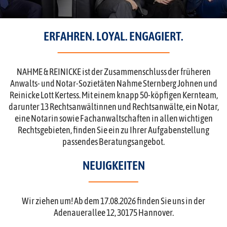
ERFAHREN. LOYAL. ENGAGIERT.
NAHME & REINICKE ist der Zusammenschluss der früheren
Anwalts- und Notar-Sozietäten Nahme Sternberg Johnen und
Reinicke Lott Kertess. Mit einem knapp 50-köpfigen Kernteam,
darunter 13 Rechtsanwältinnen und Rechtsanwälte, ein Notar,
eine Notarin sowie Fachanwaltschaften in allen wichtigen
Rechtsgebieten, finden Sie ein zu Ihrer Aufgabenstellung
passendes Beratungsangebot.
NEUIGKEITEN
Wir ziehen um! Ab dem 17.08.2026 finden Sie uns in der
Adenauerallee 12, 30175 Hannover.