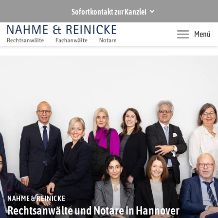
Sofortkontakt zur Kanzlei
NAHME & REINICKE
Menü
Ihre Rechtsanwälte und Notare in Hannover
Rufen Sie uns an
+49 511 283770
Senden Sie uns eine E-Mail
zentrale@nahmereinicke.de
NAHME & REINICKE
Rechtsanwälte und Notare in Hannover