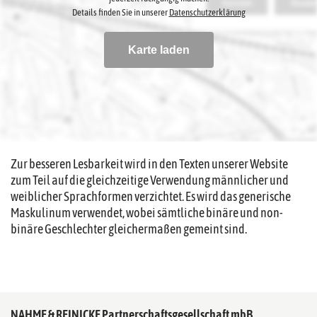
Details finden Sie in unserer
Datenschutzerklärung
Karte laden
Hier finden Sie uns
Zur besseren Lesbarkeit wird in den Texten unserer Website
zum Teil auf die gleichzeitige Verwendung männlicher und
weiblicher Sprachformen verzichtet. Es wird das generische
Maskulinum verwendet, wobei sämtliche binäre und non-
binäre Geschlechter gleichermaßen gemeint sind.
NAHME & REINICKE Partnerschaftsgesellschaft mbB