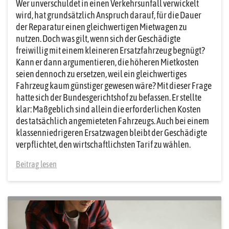
Wer unverschuldet in einen Verkehrsunfall verwickelt
wird, hat grundsätzlich Anspruch darauf, für die Dauer
der Reparatur einen gleichwertigen Mietwagen zu
nutzen. Doch was gilt, wenn sich der Geschädigte
freiwillig mit einem kleineren Ersatzfahrzeug begnügt?
Kann er dann argumentieren, die höheren Mietkosten
seien dennoch zu ersetzen, weil ein gleichwertiges
Fahrzeug kaum günstiger gewesen wäre? Mit dieser Frage
hatte sich der Bundesgerichtshof zu befassen. Er stellte
klar: Maßgeblich sind allein die erforderlichen Kosten
des tatsächlich angemieteten Fahrzeugs. Auch bei einem
klassenniedrigeren Ersatzwagen bleibt der Geschädigte
verpflichtet, den wirtschaftlichsten Tarif zu wählen.
Beitrag lesen