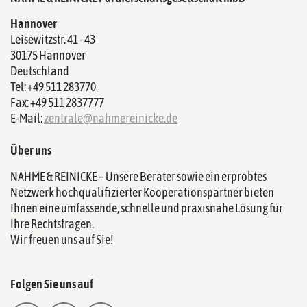
Hannover
Leisewitzstr. 41 - 43
30175 Hannover
Deutschland
Tel: +49 511 283770
Fax: +49 511 2837777
E-Mail:
zentrale@nahmereinicke.de
Über uns
NAHME & REINICKE – Unsere Berater sowie ein erprobtes
Netzwerk hochqualifizierter Kooperationspartner bieten
Ihnen eine umfassende, schnelle und praxisnahe Lösung für
Ihre Rechtsfragen.
Wir freuen uns auf Sie!
Folgen Sie uns auf