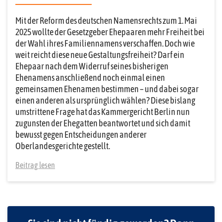
Mit der Reform des deutschen Namensrechts zum 1. Mai
2025 wollte der Gesetzgeber Ehepaaren mehr Freiheit bei
der Wahl ihres Familiennamens verschaffen. Doch wie
weit reicht diese neue Gestaltungsfreiheit? Darf ein
Ehepaar nach dem Widerruf seines bisherigen
Ehenamens anschließend noch einmal einen
gemeinsamen Ehenamen bestimmen – und dabei sogar
einen anderen als ursprünglich wählen? Diese bislang
umstrittene Frage hat das Kammergericht Berlin nun
zugunsten der Ehegatten beantwortet und sich damit
bewusst gegen Entscheidungen anderer
Oberlandesgerichte gestellt.
Beitrag lesen