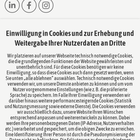
Einwilligung in Cookies und zur Erhebung und
Das europäische Kanzlei-Netzwerk
Weitergabe Ihrer Nutzerdaten an Dritte
Wir platzieren auf unserer Webseite technisch notwendige Cookies,
die die grundlegenden Funktionen der Website gewährleisten und
unentbehrlich sind. Für diese Cookies benötigen wir keine
Einwilligung, so dass diese Cookies auch dann gesetzt werden, wenn
Sie unten „alle ablehnen“ auswählen. Technisch notwendige Cookies
verwenden wir, um unsere Dienste anbieten zu können und um vom
Nutzer vorgenommene Einstellungen (wie z. B. die präferierte
Sprache) zu speichern. Im Falle Ihrer Einwilligung verwenden wir
darüber hinaus weitere performancesteigernde Cookies (Statistik
und Nutzungsmessung sowie externe Dienste). Die Cookies verwenden
Übersicht Rechtsgebiete
wir ausschließlich dazu, unsere Website Ihren Wünschen
entsprechend anpassen und weiterentwickeln zu können. Dabei
werden Ihre personenbezogenen Daten (IP-Adresse, Nutzerverhalten
Übersicht Team
etc.) verarbeitet und gespeichert, um die obigen Zwecke zu erreichen.
Eine Identifizierung Ihrer Person ist durch die Pseudonymisierung der
Notare