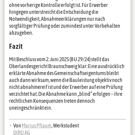
ohne vorherige Kontrolle erfolgt ist. Für Erwerber
hingegen unterstreicht die Entscheidung die
Notwendigkeit, Abnahmeerklärungen nur nach
sorgfältiger Prüfung oder zumindest unter Vorbehalten
abzugeben.
Fazit
Mit Beschluss vom 2. Juni 2025 (8 U 29/24) stellt das
Oberlandesgericht Braunschweig klar: Eine ausdrücklich
erklärte Abnahme des Gemeinschaftseigentums bleibt
auch dann wirksam, wenn die Bauleistung objektiv noch
nicht abnahmereif ist und der Erwerber auf eine Prüfung
verzichtet hat. Die Abnahme kann „blind“ erfolgen – ihre
rechtlichen Konsequenzen treten dennoch
uneingeschränkt ein.
Von
Marius Pflaum
, Werkstudent
DIRO AG