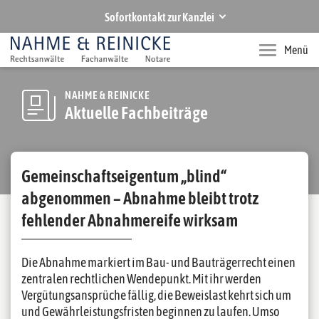
Sofortkontakt zur Kanzlei
NAHME & REINICKE
Menü
Ihre Rechtsanwälte und Notare in Hannover
Rufen Sie uns an
NAHME & REINICKE
Aktuelle Fachbeiträge
+49 511 283770
Senden Sie uns eine E-Mail
zentrale@nahmereinicke.de
Gemeinschaftseigentum „blind“
abgenommen – Abnahme bleibt trotz
fehlender Abnahmereife wirksam
Die Abnahme markiert im Bau- und Bauträgerrecht einen
zentralen rechtlichen Wendepunkt. Mit ihr werden
Vergütungsansprüche fällig, die Beweislast kehrt sich um
und Gewährleistungsfristen beginnen zu laufen. Umso