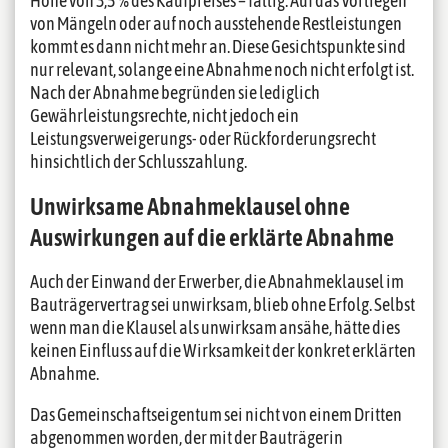
Höhe von 3,5 % des Kaufpreises – fällig. Auf das Vorliegen
von Mängeln oder auf noch ausstehende Restleistungen
kommt es dann nicht mehr an. Diese Gesichtspunkte sind
nur relevant, solange eine Abnahme noch nicht erfolgt ist.
Nach der Abnahme begründen sie lediglich
Gewährleistungsrechte, nicht jedoch ein
Leistungsverweigerungs- oder Rückforderungsrecht
hinsichtlich der Schlusszahlung.
Unwirksame Abnahmeklausel ohne
Auswirkungen auf die erklärte Abnahme
Auch der Einwand der Erwerber, die Abnahmeklausel im
Bauträgervertrag sei unwirksam, blieb ohne Erfolg. Selbst
wenn man die Klausel als unwirksam ansähe, hätte dies
keinen Einfluss auf die Wirksamkeit der konkret erklärten
Abnahme.
Das Gemeinschaftseigentum sei nicht von einem Dritten
abgenommen worden, der mit der Bauträgerin