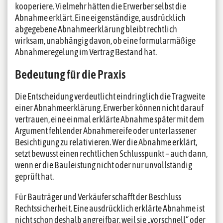
kooperiere. Vielmehr hätten die Erwerber selbst die
Abnahme erklärt. Eine eigenständige, ausdrücklich
abgegebene Abnahmeerklärung bleibt rechtlich
wirksam, unabhängig davon, ob eine formularmäßige
Abnahmeregelung im Vertrag Bestand hat.
Bedeutung für die Praxis
Die Entscheidung verdeutlicht eindringlich die Tragweite
einer Abnahmeerklärung. Erwerber können nicht darauf
vertrauen, eine einmal erklärte Abnahme später mit dem
Argument fehlender Abnahmereife oder unterlassener
Besichtigung zu relativieren. Wer die Abnahme erklärt,
setzt bewusst einen rechtlichen Schlusspunkt – auch dann,
wenn er die Bauleistung nicht oder nur unvollständig
geprüft hat.
Für Bauträger und Verkäufer schafft der Beschluss
Rechtssicherheit. Eine ausdrücklich erklärte Abnahme ist
nicht schon deshalb angreifbar, weil sie „vorschnell“ oder