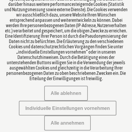
darüber hinaus weitere performancesteigernde Cookies (Statistik
und Nutzungsmessung sowie externe Dienste). Die Cookies verwenden
Übersicht Rechtsgebiete
wir ausschließlich dazu, unsere Website Ihren Wünschen
entsprechend anpassen und weiterentwickeln zu können. Dabei
werden Ihre personenbezogenen Daten (IP-Adresse, Nutzerverhalten
Übersicht Team
etc.) verarbeitet und gespeichert, um die obigen Zwecke zu erreichen.
Eine Identifizierung Ihrer Person ist durch die Pseudonymisierung der
Notare
Daten nicht zu befürchten. Die Erläuterung zu den verschiedenen
Cookies und datenschutzrechtlichen Vorgängen finden Sie unter
„individuelle Einstellungen vornehmen“ oder in unseren
Kanzlei
Datenschutzhinweisen. Durch die Betätigung eines der
untenstehenden Buttons willigen Sie in die Verwendung der jeweils
ausgewählten Cookies und gleichzeitig in die Verarbeitung Ihrer
Datenschutzerklärung
personenbezogenen Daten zu oben beschriebenen Zwecken ein. Die
Erteilung der Einwilligungen ist freiwillig.
Impressum
Alle ablehnen
Mandatsbedingungen
Individuelle Einstellungen vornehmen
Kontakt
Alle annehmen
Bürogemeinschaft