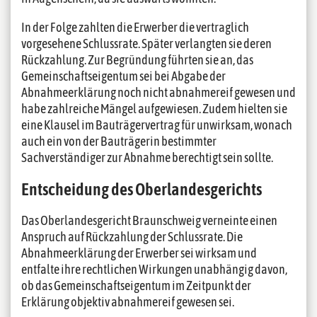
In der Folge zahlten die Erwerber die vertraglich
vorgesehene Schlussrate. Später verlangten sie deren
Rückzahlung. Zur Begründung führten sie an, das
Gemeinschaftseigentum sei bei Abgabe der
Abnahmeerklärung noch nicht abnahmereif gewesen und
habe zahlreiche Mängel aufgewiesen. Zudem hielten sie
eine Klausel im Bauträgervertrag für unwirksam, wonach
auch ein von der Bauträgerin bestimmter
Sachverständiger zur Abnahme berechtigt sein sollte.
Entscheidung des Oberlandesgerichts
Das Oberlandesgericht Braunschweig verneinte einen
Anspruch auf Rückzahlung der Schlussrate. Die
Abnahmeerklärung der Erwerber sei wirksam und
entfalte ihre rechtlichen Wirkungen unabhängig davon,
ob das Gemeinschaftseigentum im Zeitpunkt der
Erklärung objektiv abnahmereif gewesen sei.