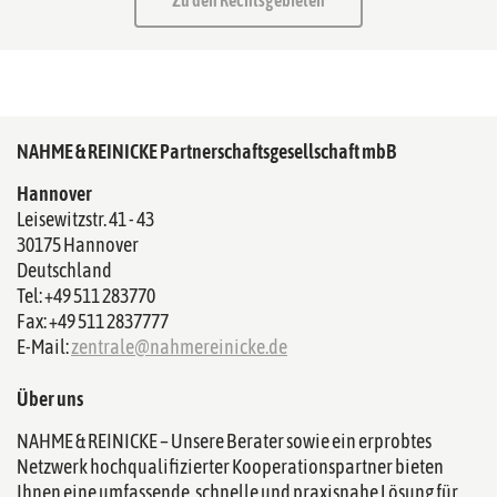
NAHME & REINICKE Partnerschaftsgesellschaft mbB
Hannover
Leisewitzstr. 41 - 43
30175 Hannover
Deutschland
Tel: +49 511 283770
Fax: +49 511 2837777
E-Mail:
zentrale@nahmereinicke.de
Über uns
NAHME & REINICKE – Unsere Berater sowie ein erprobtes
Netzwerk hochqualifizierter Kooperationspartner bieten
Ihnen eine umfassende, schnelle und praxisnahe Lösung für