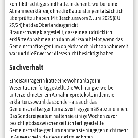
konfliktträchtiger sind Fälle, in denen Erwerber eine
Abnahme erklären, ohne die Bauleistungen tatsächlich
überprüft zu haben. Mit Beschluss vom 2. Juni 2025 (8 U
29/24) hat das Oberlandesgericht
Braunschweig klargestellt, dass eine ausdrücklich
erklärte Abnahme auch dann wirksam bleibt, wenn das
Gemeinschaftseigentum objektiv noch nicht abnahmereif
war und die Erwerber dieses nicht besichtigt haben.
Sachverhalt
Eine Bauträgerin hatte eine Wohnanlage im
Wesentlichen fertiggestellt. Die Wohnungserwerber
unterzeichneten ein Abnahmeprotokoll, in dem sie
erklärten, sowohl das Sonder- als auch das
Gemeinschaftseigentum als vertragsgemäß abzunehmen.
Das Sondereigentum hatten sie einige Wochen zuvor
besichtigt; das zwischenzeitlich fertiggestellte
Gemeinschaftseigentum nahmen sie hingegen nicht mehr
in Augenschein, da sie auswärts wohnten.