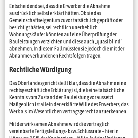
Entscheidend sei, dass die Erwerber die Abnahme
ausdrücklich selbst erklärt hätten. Ob sie das
Gemeinschaftseigentum zuvor tatsächlich geprüft oder
besichtigt hätten, sei rechtlich unerheblich.
Wohnungskäufer könnten auf eine Überprüfung der
Bauleistungen verzichten und diese auch „quasi blind“
abnehmen. In diesem Fall müssten sie jedoch die mit der
Abnahme verbundenen Rechtsfolgen tragen.
Rechtliche Würdigung
Das Oberlandesgericht stellt klar, dass die Abnahme eine
rechtsgeschäftliche Erklärung ist, die keine tatsächliche
Kenntnis vom Zustand der Bauleistung voraussetzt.
Maßgeblich ist allein der erklärte Wille des Erwerbers, das
Werk als im Wesentlichen vertragsgerecht anzuerkennen.
Mit der wirksamen Abnahme wird die vertraglich
vereinbarte Fertigstellungs- bzw. Schlussrate – hier in