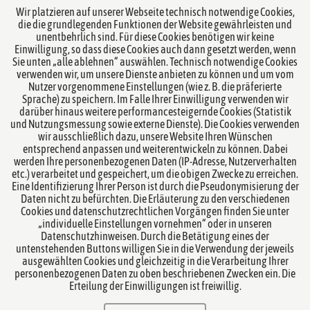
Wir platzieren auf unserer Webseite technisch notwendige Cookies,
die die grundlegenden Funktionen der Website gewährleisten und
unentbehrlich sind. Für diese Cookies benötigen wir keine
Einwilligung, so dass diese Cookies auch dann gesetzt werden, wenn
Sie unten „alle ablehnen“ auswählen. Technisch notwendige Cookies
verwenden wir, um unsere Dienste anbieten zu können und um vom
Nutzer vorgenommene Einstellungen (wie z. B. die präferierte
Sprache) zu speichern. Im Falle Ihrer Einwilligung verwenden wir
darüber hinaus weitere performancesteigernde Cookies (Statistik
und Nutzungsmessung sowie externe Dienste). Die Cookies verwenden
Übersicht Rechtsgebiete
wir ausschließlich dazu, unsere Website Ihren Wünschen
entsprechend anpassen und weiterentwickeln zu können. Dabei
werden Ihre personenbezogenen Daten (IP-Adresse, Nutzerverhalten
Übersicht Team
etc.) verarbeitet und gespeichert, um die obigen Zwecke zu erreichen.
Eine Identifizierung Ihrer Person ist durch die Pseudonymisierung der
Notare
Daten nicht zu befürchten. Die Erläuterung zu den verschiedenen
Cookies und datenschutzrechtlichen Vorgängen finden Sie unter
„individuelle Einstellungen vornehmen“ oder in unseren
Kanzlei
Datenschutzhinweisen. Durch die Betätigung eines der
untenstehenden Buttons willigen Sie in die Verwendung der jeweils
ausgewählten Cookies und gleichzeitig in die Verarbeitung Ihrer
Datenschutzerklärung
personenbezogenen Daten zu oben beschriebenen Zwecken ein. Die
Erteilung der Einwilligungen ist freiwillig.
Impressum