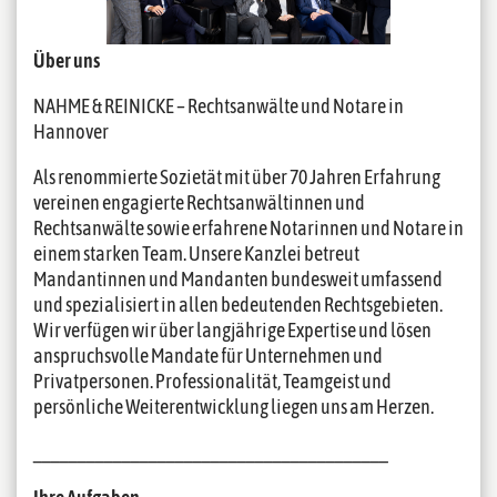
Über uns
NAHME & REINICKE – Rechtsanwälte und Notare in
Hannover
Als renommierte Sozietät mit über 70 Jahren Erfahrung
vereinen engagierte Rechtsanwältinnen und
Rechtsanwälte sowie erfahrene Notarinnen und Notare in
einem starken Team. Unsere Kanzlei betreut
Mandantinnen und Mandanten bundesweit umfassend
und spezialisiert in allen bedeutenden Rechtsgebieten.
Wir verfügen wir über langjährige Expertise und lösen
anspruchsvolle Mandate für Unternehmen und
Privatpersonen. Professionalität, Teamgeist und
persönliche Weiterentwicklung liegen uns am Herzen.
________________________________________