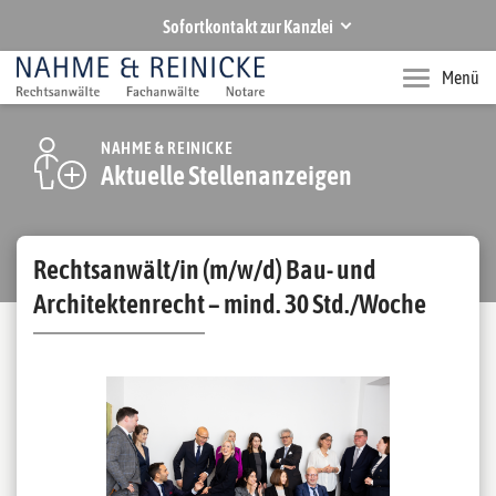
Sofortkontakt zur Kanzlei
NAHME & REINICKE
Menü
Ihre Rechtsanwälte und Notare in Hannover
Rufen Sie uns an
NAHME & REINICKE
Aktuelle Stellenanzeigen
+49 511 283770
Senden Sie uns eine E-Mail
zentrale@nahmereinicke.de
Rechtsanwält/in (m/w/d) Bau- und
Architektenrecht – mind. 30 Std./Woche