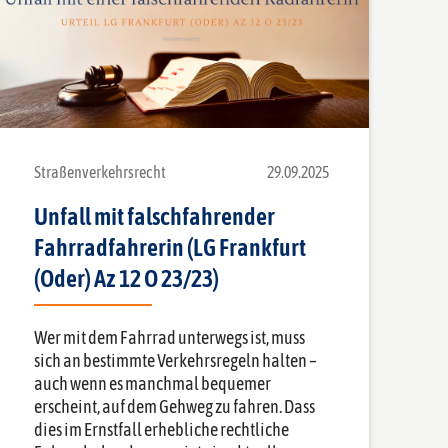
Straßenverkehrsrecht
29.09.2025
Unfall mit falschfahrender
Fahrradfahrerin (LG Frankfurt
(Oder) Az 12 O 23/23)
Wer mit dem Fahrrad unterwegs ist, muss
sich an bestimmte Verkehrsregeln halten –
auch wenn es manchmal bequemer
erscheint, auf dem Gehweg zu fahren. Dass
dies im Ernstfall erhebliche rechtliche