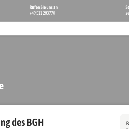
Rufen Sie uns an
S
+49 511 283770
z
e
ung des BGH
B