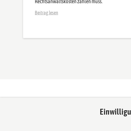
Rechtsanwaltskosten zahlen muss.
Beitrag lesen
Einwillig
NAHME & REINICKE
Über uns
Partnerschaftsgesellschaft mbB
NAHME & RE