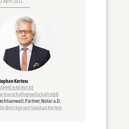
0. April 2011
tephan Kertess
AHME & REINICKE
artnerschaftsgesellschaft mbB
echtsanwalt, Partner, Notar a.D.
lle Beiträge von Stephan Kertess