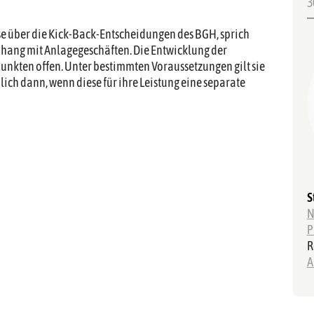
3
sse über die Kick-Back-Entscheidungen des BGH, sprich
ng mit Anlagegeschäften. Die Entwicklung der
Punkten offen. Unter bestimmten Voraussetzungen gilt sie
lich dann, wenn diese für ihre Leistung eine separate
S
N
P
R
A