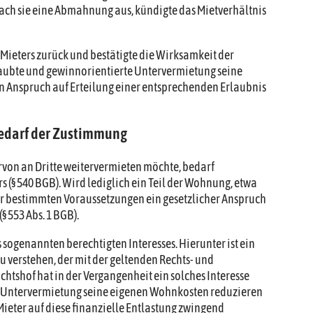
rach sie eine Abmahnung aus, kündigte das Mietverhältnis
 Mieters zurück und bestätigte die Wirksamkeit der
laubte und gewinnorientierte Untervermietung seine
Ein Anspruch auf Erteilung einer entsprechenden Erlaubnis
bedarf der Zustimmung
ervon an Dritte weitervermieten möchte, bedarf
 (§ 540 BGB). Wird lediglich ein Teil der Wohnung, etwa
er bestimmten Voraussetzungen ein gesetzlicher Anspruch
§ 553 Abs. 1 BGB).
s sogenannten berechtigten Interesses. Hierunter ist ein
 verstehen, der mit der geltenden Rechts- und
htshof hat in der Vergangenheit ein solches Interesse
ie Untervermietung seine eigenen Wohnkosten reduzieren
Mieter auf diese finanzielle Entlastung zwingend