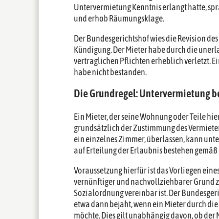
Untervermietung Kenntnis erlangt hatte, sp
und erhob Räumungsklage.
Der Bundesgerichtshof wies die Revision des
Kündigung. Der Mieter habe durch die uner
vertraglichen Pflichten erheblich verletzt. 
habe nicht bestanden.
Die Grundregel: Untervermietung 
Ein Mieter, der seine Wohnung oder Teile hi
grundsätzlich der Zustimmung des Vermieters
ein einzelnes Zimmer, überlassen, kann unt
auf Erteilung der Erlaubnis bestehen gemäß (
Voraussetzung hierfür ist das Vorliegen eine
vernünftiger und nachvollziehbarer Grund zu
Sozialordnung vereinbar ist. Der Bundesgeric
etwa dann bejaht, wenn ein Mieter durch d
möchte. Dies gilt unabhängig davon, ob der 