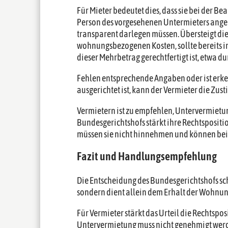
Für Mieter bedeutet dies, dass sie bei der B
Person des vorgesehenen Untermieters angeb
transparent darlegen müssen. Übersteigt di
wohnungsbezogenen Kosten, sollte bereits i
dieser Mehrbetrag gerechtfertigt ist, etwa d
Fehlen entsprechende Angaben oder ist erk
ausgerichtet ist, kann der Vermieter die Zu
Vermietern ist zu empfehlen, Untervermietun
Bundesgerichtshofs stärkt ihre Rechtsposit
müssen sie nicht hinnehmen und können bei
Fazit und Handlungsempfehlung
Die Entscheidung des Bundesgerichtshofs sch
sondern dient allein dem Erhalt der Wohnun
Für Vermieter stärkt das Urteil die Rechtspo
Untervermietung muss nicht genehmigt werde