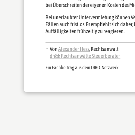
bei Überschreiten der eigenen Kosten des M
Bei unerlaubter Untervermietung können V
Fällen auch fristlos. Es empfiehlt sich dahe
Auffälligkeiten frühzeitig zu reagieren.
Von
Alexander Hess
, Rechtsanwalt
dh&k Rechtsanwälte Steuerberater
Ein Fachbeitrag aus dem DIRO-Netzwerk