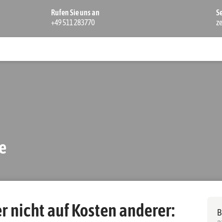
Rufen Sie uns an
S
+49 511 283770
z
e
r nicht auf Kosten anderer:
B