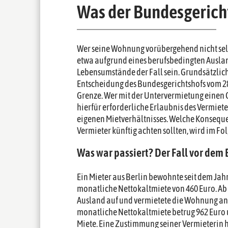
Was der Bundesgerichts
Wer seine Wohnung vorübergehend nicht selb
etwa aufgrund eines berufsbedingten Auslan
Lebensumstände der Fall sein. Grundsätzlich 
Entscheidung des Bundesgerichtshofs vom 28. 
Grenze. Wer mit der Untervermietung einen 
hierfür erforderliche Erlaubnis des Vermiete
eigenen Mietverhältnisses. Welche Konseque
Vermieter künftig achten sollten, wird im Fo
Was war passiert? Der Fall vor dem
Ein Mieter aus Berlin bewohnte seit dem Ja
monatliche Nettokaltmiete von 460 Euro. Ab A
Ausland auf und vermietete die Wohnung an z
monatliche Nettokaltmiete betrug 962 Euro 
Miete. Eine Zustimmung seiner Vermieterin h