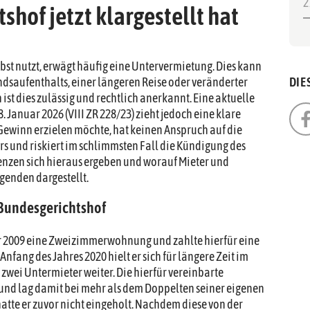
2
hof jetzt klargestellt hat
st nutzt, erwägt häufig eine Untervermietung. Dies kann
dsaufenthalts, einer längeren Reise oder veränderter
DIE
ist dies zulässig und rechtlich anerkannt. Eine aktuelle
Januar 2026 (VIII ZR 228/23) zieht jedoch eine klare
Gewinn erzielen möchte, hat keinen Anspruch auf die
rs und riskiert im schlimmsten Fall die Kündigung des
nzen sich hieraus ergeben und worauf Mieter und
lgenden dargestellt.
 Bundesgerichtshof
hr 2009 eine Zweizimmerwohnung und zahlte hierfür eine
nfang des Jahres 2020 hielt er sich für längere Zeit im
wei Untermieter weiter. Die hierfür vereinbarte
und lag damit bei mehr als dem Doppelten seiner eigenen
atte er zuvor nicht eingeholt. Nachdem diese von der