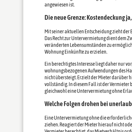
angewiesen ist.
Die neue Grenze: Kostendeckung ja
Mit seiner aktuellen Entscheidung zieht der 
Das Recht zur Untervermietung dient dem Z
veränderten Lebensumständen zu ermöglichen.
Wohnung Einkünfte zu erzielen.
Ein berechtigtes Interesse liegt daher nur v
wohnungsbezogenen Aufwendungen des Haupt
nicht übersteigt. Erzielt der Mieter darüber 
vollständig. In diesem Fall ist der Vermieter
gleichwohl eine Untervermietung ohne Erlaubn
Welche Folgen drohen bei unerlau
Eine Untervermietung ohne die erforderli
ziehen. Reagiert der Mieter hierauf nicht ode
Vermieter berechtigt, das Mietverhältnis ord