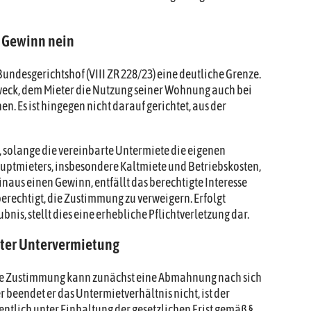
, Gewinn nein
Bundesgerichtshof (VIII ZR 228/23) eine deutliche Grenze.
weck, dem Mieter die Nutzung seiner Wohnung auch bei
 Es ist hingegen nicht darauf gerichtet, aus der
or, solange die vereinbarte Untermiete die eigenen
mieters, insbesondere Kaltmiete und Betriebskosten,
hinaus einen Gewinn, entfällt das berechtigte Interesse
 berechtigt, die Zustimmung zu verweigern. Erfolgt
is, stellt dies eine erhebliche Pflichtverletzung dar.
bter Untervermietung
che Zustimmung kann zunächst eine Abmahnung nach sich
r beendet er das Untermietverhältnis nicht, ist der
entlich unter Einhaltung der gesetzlichen Frist gemäß §