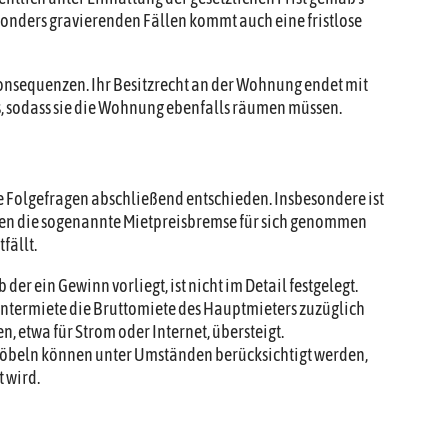
besonders gravierenden Fällen kommt auch eine fristlose
Konsequenzen. Ihr Besitzrecht an der Wohnung endet mit
, sodass sie die Wohnung ebenfalls räumen müssen.
e Folgefragen abschließend entschieden. Insbesondere ist
gegen die sogenannte Mietpreisbremse für sich genommen
fällt.
er ein Gewinn vorliegt, ist nicht im Detail festgelegt.
Untermiete die Bruttomiete des Hauptmieters zuzüglich
n, etwa für Strom oder Internet, übersteigt.
Möbeln können unter Umständen berücksichtigt werden,
 wird.