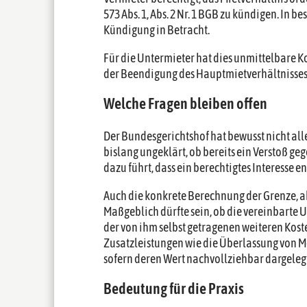
573 Abs. 1, Abs. 2 Nr. 1 BGB zu kündigen. In 
Kündigung in Betracht.
Für die Untermieter hat dies unmittelbare 
der Beendigung des Hauptmietverhältnisses
Welche Fragen bleiben offen
Der Bundesgerichtshof hat bewusst nicht all
bislang ungeklärt, ob bereits ein Verstoß 
dazu führt, dass ein berechtigtes Interesse ent
Auch die konkrete Berechnung der Grenze, ab d
Maßgeblich dürfte sein, ob die vereinbarte 
der von ihm selbst getragenen weiteren Koste
Zusatzleistungen wie die Überlassung von 
sofern deren Wert nachvollziehbar dargelegt
Bedeutung für die Praxis