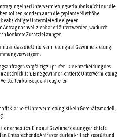
eantragung einer Untervermietungserlaubnis nicht nur die
en sollten, sondern auch die geplante Miethöhe
e beabsichtigte Untermiete die eigenen
m Antrag nachvollziehbar erläutert werden, wodurch
urch konkrete Zusatzleistungen.
ennbar, dass die Untervermietung auf Gewinnerzielung
stimmung verweigern.
gsanfragen sorgfältig zu prüfen. Die Entscheidung des
ion ausdrücklich. Eine gewinnorientierte Untervermietung
 Verstößen konsequent reagieren.
afft Klarheit: Untervermietung ist kein Geschäftsmodell,
g.
sition erheblich. Eine auf Gewinnerzielung gerichtete
n. Entsprechende Anfragen dürfen kritisch geprüft und