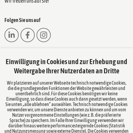
Wir freuen uns auf Sie!
Folgen Sie uns auf
Einwilligung in Cookies und zur Erhebung und
Das europäische Kanzlei-Netzwerk
Weitergabe Ihrer Nutzerdaten an Dritte
Wir platzieren auf unserer Webseite technisch notwendige Cookies,
die die grundlegenden Funktionen der Website gewährleisten und
unentbehrlich sind. Für diese Cookies benötigen wir keine
Einwilligung, so dass diese Cookies auch dann gesetzt werden, wenn
Sie unten „alle ablehnen“ auswählen. Technisch notwendige Cookies
verwenden wir, um unsere Dienste anbieten zu können und um vom
Nutzer vorgenommene Einstellungen (wie z. B. die präferierte
Sprache) zu speichern. Im Falle Ihrer Einwilligung verwenden wir
darüber hinaus weitere performancesteigernde Cookies (Statistik
und Nutzungsmessung sowie externe Dienste). Die Cookies verwenden