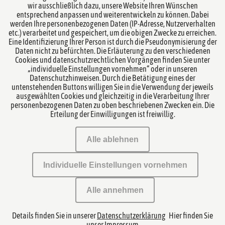
Übersicht Rechtsgebiete
wir ausschließlich dazu, unsere Website Ihren Wünschen
entsprechend anpassen und weiterentwickeln zu können. Dabei
werden Ihre personenbezogenen Daten (IP-Adresse, Nutzerverhalten
Übersicht Team
etc.) verarbeitet und gespeichert, um die obigen Zwecke zu erreichen.
Eine Identifizierung Ihrer Person ist durch die Pseudonymisierung der
Notare
Daten nicht zu befürchten. Die Erläuterung zu den verschiedenen
Cookies und datenschutzrechtlichen Vorgängen finden Sie unter
„individuelle Einstellungen vornehmen“ oder in unseren
Kanzlei
Datenschutzhinweisen. Durch die Betätigung eines der
untenstehenden Buttons willigen Sie in die Verwendung der jeweils
ausgewählten Cookies und gleichzeitig in die Verarbeitung Ihrer
Datenschutzerklärung
personenbezogenen Daten zu oben beschriebenen Zwecken ein. Die
Erteilung der Einwilligungen ist freiwillig.
Impressum
Alle ablehnen
Mandatsbedingungen
Individuelle Einstellungen vornehmen
Kontakt
Alle annehmen
Bürogemeinschaft
Details finden Sie in unserer
Datenschutzerklärung
Hier finden Sie
Datenschutzeinstellungen
unser
Impressum