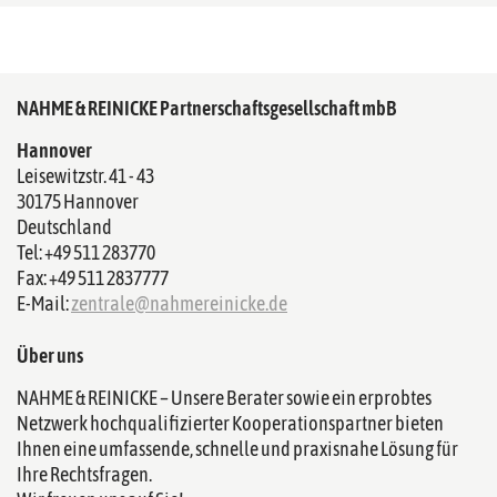
NAHME & REINICKE Partnerschaftsgesellschaft mbB
Hannover
Leisewitzstr. 41 - 43
30175 Hannover
Deutschland
Tel: +49 511 283770
Fax: +49 511 2837777
E-Mail:
zentrale@nahmereinicke.de
Über uns
NAHME & REINICKE – Unsere Berater sowie ein erprobtes
Netzwerk hochqualifizierter Kooperationspartner bieten
Ihnen eine umfassende, schnelle und praxisnahe Lösung für
Ihre Rechtsfragen.