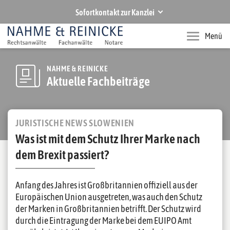
Sofortkontakt zur Kanzlei
NAHME & REINICKE
Menü
Ihre Rechtsanwälte und Notare in Hannover
Rufen Sie uns an
NAHME & REINICKE
Aktuelle Fachbeiträge
+49 511 283770
Senden Sie uns eine E-Mail
zentrale@nahmereinicke.de
JURISTISCHE NEWS SLOWENIEN
Was ist mit dem Schutz Ihrer Marke nach
dem Brexit passiert?
Anfang des Jahres ist Großbritannien offiziell aus der
Europäischen Union ausgetreten, was auch den Schutz
der Marken in Großbritannien betrifft. Der Schutz wird
durch die Eintragung der Marke bei dem EUIPO Amt