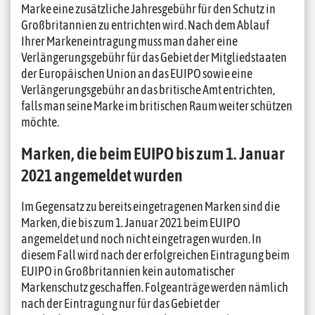
Marke eine zusätzliche Jahresgebühr für den Schutz in
Großbritannien zu entrichten wird. Nach dem Ablauf
Ihrer Markeneintragung muss man daher eine
Verlängerungsgebühr für das Gebiet der Mitgliedstaaten
der Europäischen Union an das EUIPO sowie eine
Verlängerungsgebühr an das britische Amt entrichten,
falls man seine Marke im britischen Raum weiter schützen
möchte.
Marken, die beim EUIPO bis zum 1. Januar
2021 angemeldet wurden
Im Gegensatz zu bereits eingetragenen Marken sind die
Marken, die bis zum 1. Januar 2021 beim EUIPO
angemeldet und noch nicht eingetragen wurden. In
diesem Fall wird nach der erfolgreichen Eintragung beim
EUIPO in Großbritannien kein automatischer
Markenschutz geschaffen. Folgeanträge werden nämlich
nach der Eintragung nur für das Gebiet der