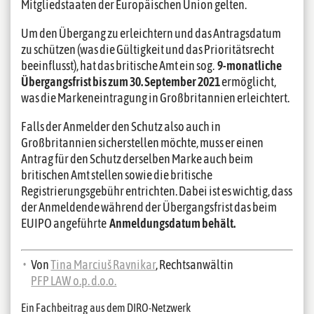
Mitgliedstaaten der Europäischen Union gelten.
Um den Übergang zu erleichtern und das Antragsdatum
zu schützen (was die Gültigkeit und das Prioritätsrecht
beeinflusst), hat das britische Amt ein sog.
9-monatliche
Übergangsfrist bis zum 30. September 2021
ermöglicht,
was die Markeneintragung in Großbritannien erleichtert.
Falls der Anmelder den Schutz also auch in
Großbritannien sicherstellen möchte, muss er einen
Antrag für den Schutz derselben Marke auch beim
britischen Amt stellen sowie die britische
Registrierungsgebühr entrichten. Dabei ist es wichtig, dass
der Anmeldende während der Übergangsfrist das beim
EUIPO angeführte
Anmeldungsdatum behält.
Von
Tina Marciuš Ravnikar
, Rechtsanwältin
PFP LAW o.p. d.o.o.
Ein Fachbeitrag aus dem DIRO-Netzwerk