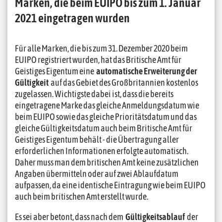
Marken, die beim EUIPO bis zum 1. Januar
2021 eingetragen wurden
Für alle Marken, die bis zum 31. Dezember 2020 beim
EUIPO registriert wurden, hat das Britische Amt für
Geistiges Eigentum eine
automatische Erweiterung der
Gültigkeit
auf das Gebiet des Großbritannien kostenlos
zugelassen. Wichtigste dabei ist, dass die bereits
eingetragene Marke das gleiche Anmeldungsdatum wie
beim EUIPO sowie das gleiche Prioritätsdatum und das
gleiche Gültigkeitsdatum auch beim Britische Amt für
Geistiges Eigentum behält - die Übertragung aller
erforderlichen Informationen erfolgte automatisch.
Daher muss man dem britischen Amt keine zusätzlichen
Angaben übermitteln oder auf zwei Ablaufdatum
aufpassen, da eine identische Eintragung wie beim EUIPO
auch beim britischen Amt erstellt wurde.
Es sei aber betont, dass nach dem
Gültigkeitsablauf
der