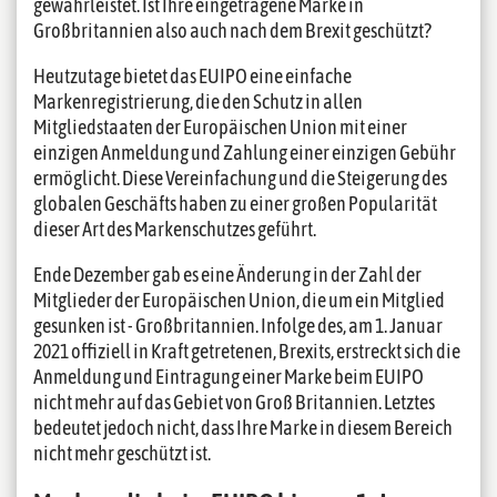
gewährleistet. Ist Ihre eingetragene Marke in
Großbritannien also auch nach dem Brexit geschützt?
Heutzutage bietet das EUIPO eine einfache
Markenregistrierung, die den Schutz in allen
Mitgliedstaaten der Europäischen Union mit einer
einzigen Anmeldung und Zahlung einer einzigen Gebühr
ermöglicht. Diese Vereinfachung und die Steigerung des
globalen Geschäfts haben zu einer großen Popularität
dieser Art des Markenschutzes geführt.
Ende Dezember gab es eine Änderung in der Zahl der
Mitglieder der Europäischen Union, die um ein Mitglied
gesunken ist - Großbritannien. Infolge des, am 1. Januar
2021 offiziell in Kraft getretenen, Brexits, erstreckt sich die
Anmeldung und Eintragung einer Marke beim EUIPO
nicht mehr auf das Gebiet von Groß Britannien. Letztes
bedeutet jedoch nicht, dass Ihre Marke in diesem Bereich
nicht mehr geschützt ist.